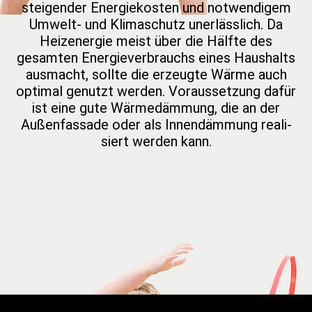
steigender Energie­kosten und notwendi­gem
Umwelt- und Klima­schutz unerläss­lich. Da
Heiz­energie meist über die Hälfte des
gesamten Energie­verbrauchs eines Haus­halts
aus­macht, sollte die erzeugte Wärme auch
opti­mal genutzt werden. Voraus­setzung dafür
ist eine gute Wärme­dämmung, die an der
Außen­fassade oder als Innen­dämmung reali­
siert wer­den kann.