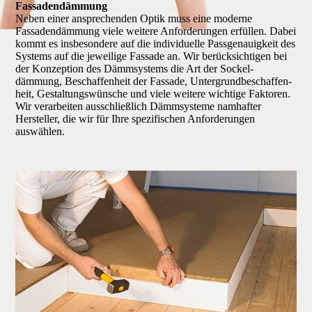
Fassadendämmung
Neben einer ansprechen­den Optik muss eine moderne
Fassaden­dämmung viele weitere Anforde­rungen erfüllen. Dabei
kommt es ins­beson­dere auf die indivi­duelle Pass­genauig­keit des
Systems auf die jeweilige Fassade an. Wir berück­sichti­gen bei
der Konzep­tion des Dämm­systems die Art der Sockel­
dämmung, Beschaffen­heit der Fassade, Unter­grund­beschaffen­
heit, Gestaltungs­wünsche und viele weitere wichtige Faktoren.
Wir verarbeiten aus­schließ­lich Dämm­systeme nam­hafter
Hersteller, die wir für Ihre spezi­fischen Anforde­rungen
auswählen.