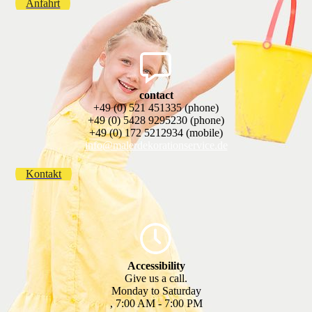
Anfahrt
contact
+49 (0) 521 451335 (phone)
+49 (0) 5428 9295230 (phone)
+49 (0) 172 5212934 (mobile)
info@malerdekorationservice.de
Kontakt
Accessibility
Give us a call.
Monday to Saturday
, 7:00 AM - 7:00 PM