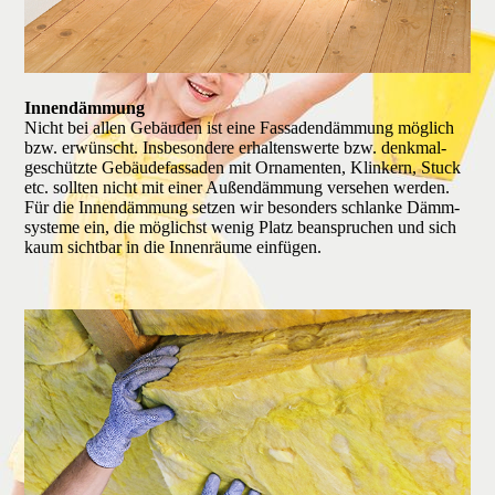
Innendämmung
Nicht bei allen Gebäu­den ist eine Fassaden­dämmung möglich
bzw. erwünscht. Insbeson­dere erhaltens­werte bzw. denkmal­
geschützte Gebäude­fassaden mit Orna­menten, Klinkern, Stuck
etc. sollten nicht mit einer Außen­dämmung versehen werden.
Für die Innen­dämmung setzen wir beson­ders schlanke Dämm­
systeme ein, die möglichst wenig Platz bean­spruchen und sich
kaum sicht­bar in die Innen­räume einfügen.