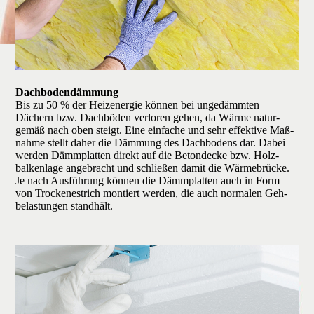
Dachboden­dämmung
Bis zu 50 % der Heiz­energie können bei unge­dämm­ten
Dächern bzw. Dach­böden verloren gehen, da Wärme natur­
gemäß nach oben steigt. Eine ein­fache und sehr effektive Maß­
nahme stellt daher die Dämmung des Dach­bodens dar. Dabei
werden Dämm­platten direkt auf die Beton­decke bzw. Holz­
balken­lage angebracht und schließen damit die Wärme­brücke.
Je nach Aus­füh­rung können die Dämm­platten auch in Form
von Trockenestrich­­ montiert werden, die auch normalen Geh­
belastungen standhält.